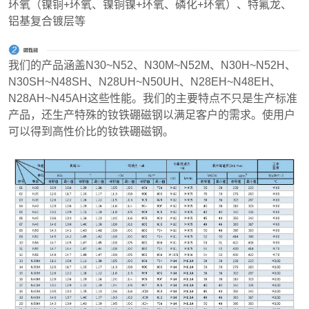
环氧（镍铜+环氧、镍铜镍+环氧、磷化+环氧）、特氟龙、
铝基复合镀层等
我们的产品涵盖N30~N52、N30M~N52M、N30H~N52H、
N30SH~N48SH、N28UH~N50UH、N28EH~N48EH、
N28AH~N45AH这些性能。我们的主要特点不只是生产标准
产品，还生产特殊的钕铁硼磁钢以满足客户的需求。使用户
可以得到高性价比的钕铁硼磁钢。