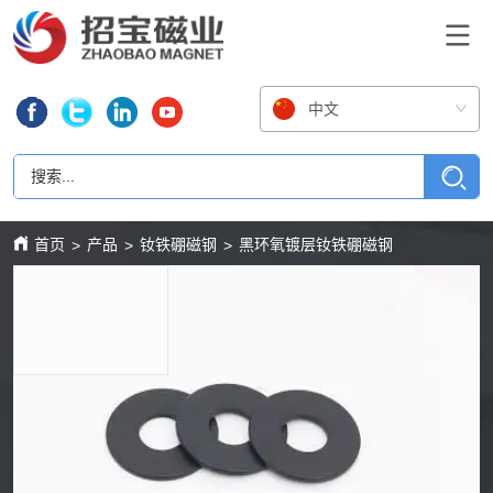
中文
首页
产品
钕铁硼磁钢
黑环氧镀层钕铁硼磁钢
>
>
>