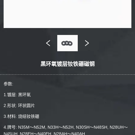
黑环氧镀层钕铁硼磁钢