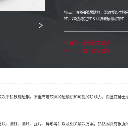
以前的：
扇形钐钴磁钢
下一个：
圆片钐钴磁钢