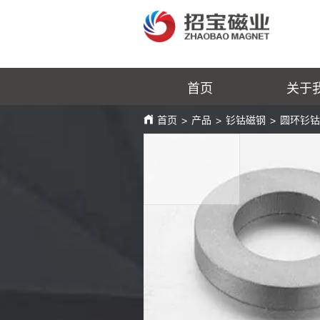
首页
关于
首页
产品
钐钴磁钢
圆环钐
>
>
>