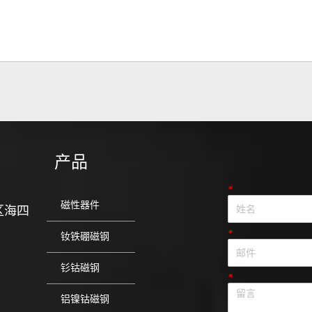
产品
*
磁性器件
区海四
*
钕铁硼磁钢
钐钴磁钢
*
铝镍钴磁钢